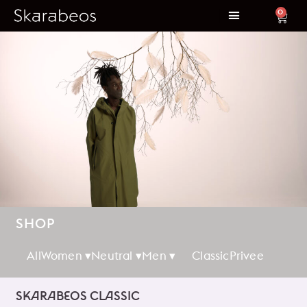
0
SHOP
All
Women ▾
Neutral ▾
Men ▾
Classic
Privee
SKARABEOS CLASSIC