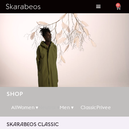
0
SHOP
All
Women ▾
Neutral ▾
Men ▾
Classic
Privee
SKARABEOS CLASSIC